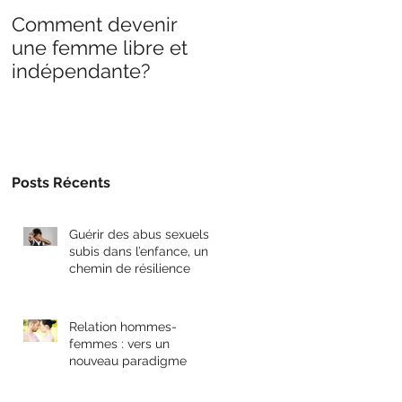
Comment devenir
Ce que je sais, c’est
une femme libre et
que je ne sais rien.
indépendante?
Posts Récents
Guérir des abus sexuels
subis dans l’enfance, un
chemin de résilience
Relation hommes-
femmes : vers un
nouveau paradigme