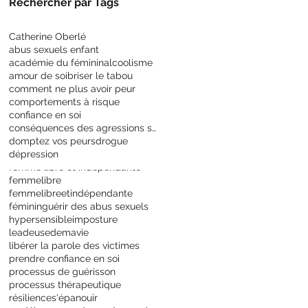
Rechercher par Tags
Catherine Oberlé
abus sexuels enfant
académie du féminin
alcoolisme
amour de soi
briser le tabou
comment ne plus avoir peur
comportements à risque
confiance en soi
conséquences des agressions sexuelles
domptez vos peurs
drogue
dépression
femme libre et indépendante
femmelibre
femmelibreetindépendante
féminin
guérir des abus sexuels
hypersensible
imposture
leadeusedemavie
libérer la parole des victimes
prendre confiance en soi
processus de guérisson
processus thérapeutique
résilience
s'épanouir