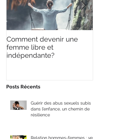
Posts à l'affiche
Comment devenir une
Ce que je sais,
femme libre et
ne sais rien.
indépendante?
Posts Récents
Guérir des abus sexuels subis
dans l’enfance, un chemin de