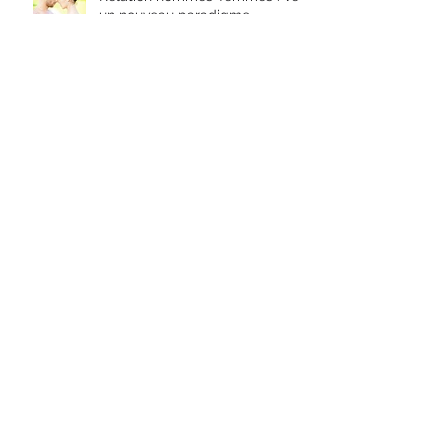
résilience
Relation hommes-femmes : vers
un nouveau paradigme
Comment lâcher vos peurs et
connecter votre puissance
Etes-vous une rebelle dans
l’âme ?