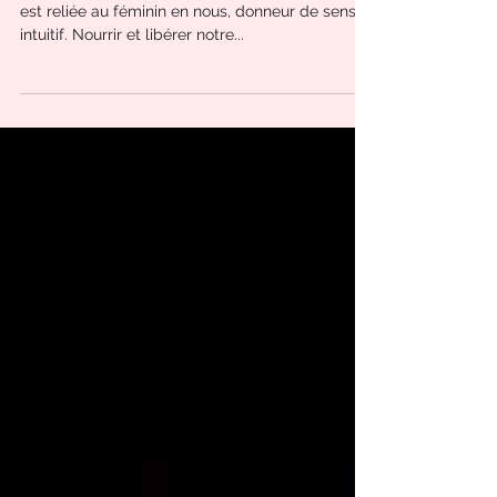
Cette créativité est instinctive et naturelle. Elle
est reliée au féminin en nous, donneur de sens,
intuitif. Nourrir et libérer notre...