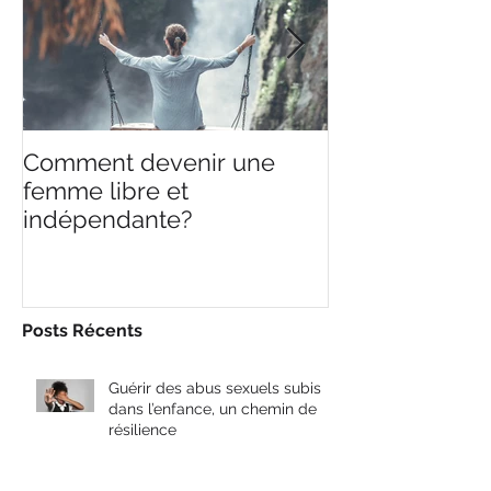
Posts à l'affiche
Comment devenir une
Ce que je sais,
femme libre et
ne sais rien.
indépendante?
Posts Récents
Guérir des abus sexuels subis