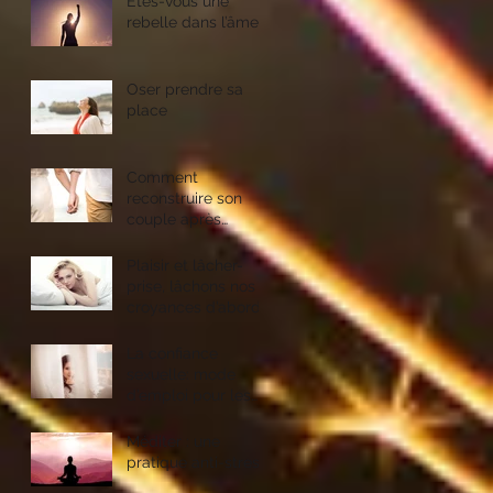
Etes-vous une
rebelle dans l’âme ?
Oser prendre sa
place
Comment
reconstruire son
couple après
l’infidélité ?
Plaisir et lâcher-
prise, lâchons nos
croyances d’abord
La confiance
sexuelle: mode
d’emploi pour les
femmes
Méditer : une
pratique anti-stress