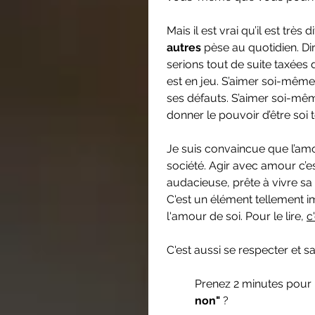
Mais il est vrai qu’il est très d
autres 
pèse au quotidien. Di
serions tout de suite taxées 
est en jeu. S’aimer soi-même 
ses défauts. S’aimer soi-même
donner le pouvoir d’être soi 
Je suis convaincue que l’am
société. Agir avec amour c’e
audacieuse, prête à vivre sa
C'est un élément tellement im
l'amour de soi. Pour le lire, 
c
C'est aussi se respecter et sa
Prenez 2 minutes pour
non" 
? 