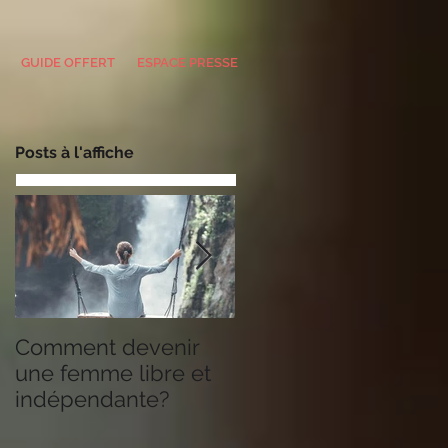
GUIDE OFFERT
ESPACE PRESSE
Posts à l'affiche
Comment devenir
Ce que je sais, c’est
une femme libre et
que je ne sais rien.
indépendante?