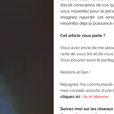
d’avoir conscience de vos qu
vous ressentez pour la pers
imaginez reporter cet amo
ressentez déjà la puissance 
Cet article vous parle ? 
Vous avez envie de me laisse
ravie de vous lire et de vous
Vous pouvez aussi le partage
Restons en lien ! 
Rejoignez ma communauté e
mes conseils assortis d'une b
cliquez ici :
Je m'abonne
Suivez-moi sur les réseaux 