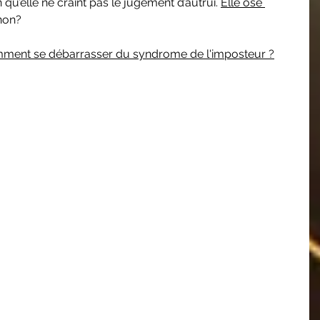
 qu’elle ne craint pas le jugement d’autrui. 
Elle ose 
non? 
ment se débarrasser du syndrome de l'imposteur ?