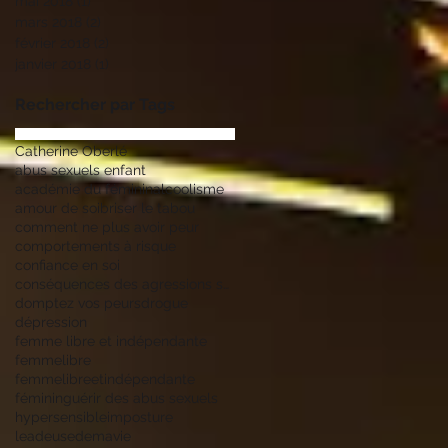
mai 2018
(1)
1 post
mars 2018
(2)
2 posts
février 2018
(2)
2 posts
janvier 2018
(1)
1 post
Rechercher par Tags
Catherine Oberlé
abus sexuels enfant
académie du féminin
alcoolisme
amour de soi
briser le tabou
comment ne plus avoir peur
comportements à risque
confiance en soi
conséquences des agressions sexuelles
domptez vos peurs
drogue
dépression
femme libre et indépendante
femmelibre
femmelibreetindépendante
féminin
guérir des abus sexuels
hypersensible
imposture
leadeusedemavie