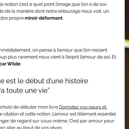
e notion c’est à quel point l’image que l’on a de soi-
te de la manière dont notre entourage nous voit, un 
otre propre 
miroir déformant
. 
mmédiatement, on pense à l’amour que l’on ressent 
p plus rarement nous vient à l’esprit l’amour de soi. Et 
car Wilde
:
 est le début d’une histoire 
a toute une vie” 
e choisi de débuter mon livre 
Domptez vos peurs et 
e citation et cette notion. L’amour est l’élément essentiel 
nger de regard sur vous-même. C’est par amour pour 
 aller au bout de vos rêves. 