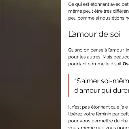
Ce qui est étonnant avec cett
même peut être très différen
peu comme si nous étions n
L’amour de soi 
Quand on pense à l’amour, i
pour les autres. Mais beaucou
pourtant comme le disait 
Os
“S’aimer soi-même
d’amour qui durer
Il n’est pas étonnant que j’ai
libérez votre féminin
 par cett
pour vous permettre de cha
vous-même que vous pourrez