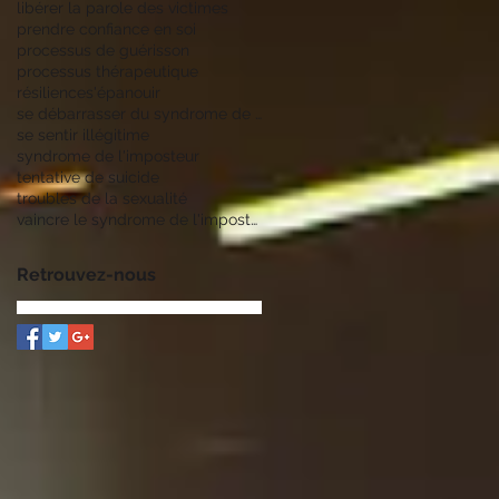
libérer la parole des victimes
prendre confiance en soi
processus de guérisson
processus thérapeutique
résilience
s'épanouir
se débarrasser du syndrome de l'imposteur
se sentir illégitime
syndrome de l'imposteur
tentative de suicide
troubles de la sexualité
vaincre le syndrome de l'imposteur
Retrouvez-nous