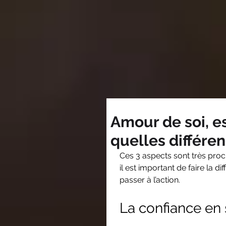
Amour de soi, es
quelles différe
Ces 3 aspects sont très proch
il est important de faire la 
passer à l’action. 
La confiance en 