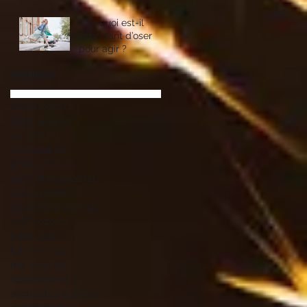
Pourquoi est-il
important d’oser
pour agir ?
Archives
février 2022
(1)
1 post
juillet 2021
(2)
2 posts
mai 2021
(1)
1 post
avril 2021
(2)
2 posts
janvier 2021
(2)
2 posts
décembre 2020
(2)
2 posts
octobre 2020
(1)
1 post
septembre 2020
(1)
1 post
août 2020
(2)
2 posts
juillet 2020
(4)
4 posts
juin 2020
(4)
4 posts
mai 2020
(2)
2 posts
octobre 2018
(1)
1 post
septembre 2018
(1)
1 post