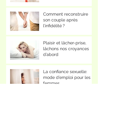
Comment reconstruire
son couple après
l’infidélité ?
Plaisir et lâcher-prise,
lâchons nos croyances
d’abord
La confiance sexuelle:
mode d’emploi pour les
femmes
Méditer : une pratique
anti-stress
Pourquoi est-il important
d’oser pour agir ?