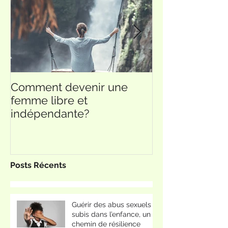
Comment devenir une
Ce que je sais,
femme libre et
ne sais rien.
indépendante?
Posts Récents
Guérir des abus sexuels
subis dans l’enfance, un
chemin de résilience